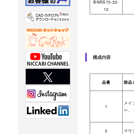
BNRS70-22-
12
構成内容
品番
部品
メイ
1
ー、
2
マウ