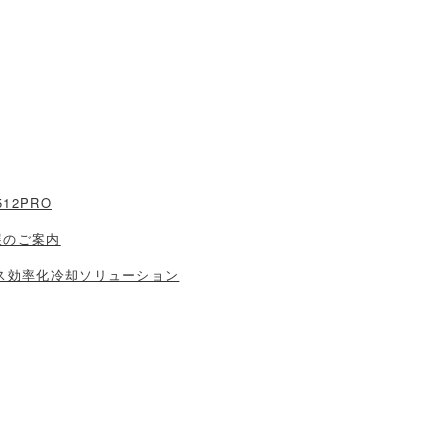
12PRO
5 出展のご案内
ス効率化冷却ソリューション