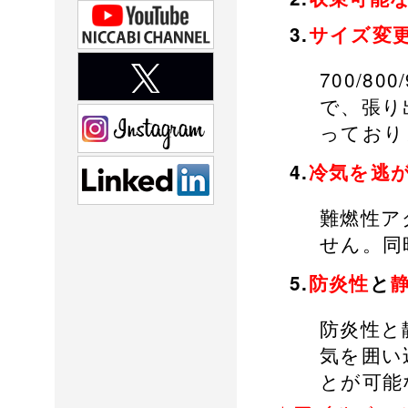
3.
サイズ変
700/8
で、張り
っており
4.
冷気を逃
難燃性ア
せん。同
5.
防炎性
と
防炎性と
気を囲い
とが可能