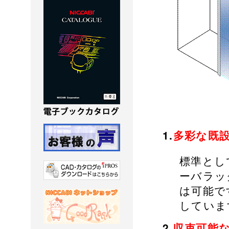
1.
多彩な既
標準として
ーバラッ
は可能で
していま
2.
収束可能