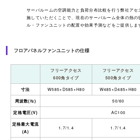
サーバルームの空調能力と負荷分布比較を行う弊社アセ
施していただくことで、現在のサーバルーム全体の熱の
ル・ファンユニットの配置や効果予測などをご提供しま
フロアパネルファンユニットの仕様
フリーアクセス
フリーアクセス
600角タイプ
500角タイプ
寸法
W585×D585×H80
W485×D485×H80
周波数(㎐)
50/60
定格電圧(V)
AC100
定格最大電流
1.7/1.4
1.7/1.4
(A)