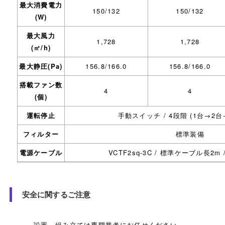
最大消費電力
150/132
150/132
(W)
最大風力
1,728
1,728
(㎡/h)
最大静圧(Pa)
156.8/166.0
156.8/166.0
搭載ファン数
4
4
(個)
運転停止
手動スイッチ / 4段階 (1台→2台
フィルター
標準装備
電源ケーブル
VCTF2sq-3C / 標準ケーブル長2m 
安全に関するご注意
設置、組み立ては専門業者にお任せください。