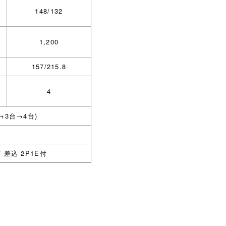
148/132
1,200
157/215.8
4
→3台→4台)
/ 差込 2P1E付