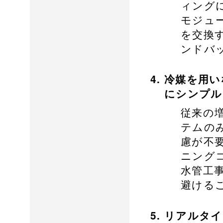
ィング
モジュ
を交換
ンドバ
冷媒を用い
にシンプル
従来の
テムの
慮が不
ニング
水管工
避ける
リアルタイ