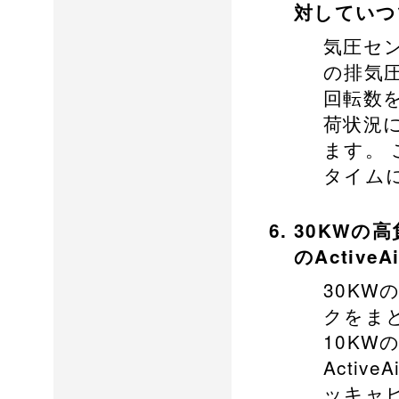
対していつ
気圧セ
の排気圧
回転数
荷状況
ます。
タイム
30KWの
のActiv
30K
クをま
10K
Acti
ッキャ